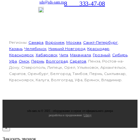
8
800
333-47-08
sds@sds-sam.ru
Отдел продаж
Регионы:
Самара
,
Воронеж
,
Москва
,
Санкт-Петербург
,
Казань
,
Челябинск
,
Нижний Новгород
,
Краснодар
,
Красноярск
,
Хабаровск
,
Чита
,
Махачкала
,
Грозный
,
Сибирь
,
Уфа
,
Омск
,
Пермь
,
Волгоград
,
Саратов
, Пенза, Ростов-на-
Дону, Ставрополь, Липецк, Орел, Ульяновск, Архангельск,
Саратов, Оренбург, Белгород, Тамбов, Пермь, Сыктывкар,
Красноярск, Калуга, Волгоград, Уфа, Брянск, Владимир.
sds-sam.ru © 2025 - oбopудoвaниe и cepвиc oт oфициaльнoгo дилepa
разработка и продвижение:
Udevy
×
Заказать звонок