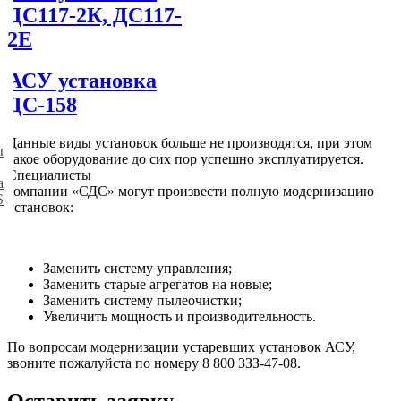
ДС117-2К, ДС117-
2Е
АСУ установка
ДС-158
Данные виды установок больше не производятся, при этом
ы
такое оборудование до сих пор успешно эксплуатируется.
Специалисты
а
компании «СДС» могут произвести полную модернизацию
S
установок:
Заменить систему управления;
Заменить старые агрегатов на новые;
Заменить систему пылеочистки;
Увеличить мощность и производительность.
По вопросам модернизации устаревших установок АСУ,
звоните пожалуйста по номеру 8 800 ЗЗЗ-47-08.