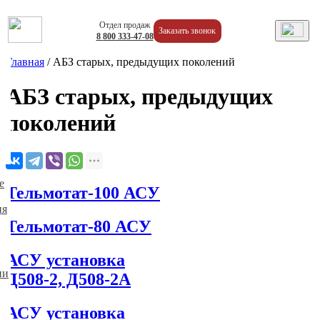
Отдел продаж
Заказать звонок
8
800
333-47-08
Главная
/
АБЗ старых, предыдущих поколений
АБЗ старых, предыдущих
поколений
е
Тельмотат-100 АСУ
ия
Тельмотат-80 АСУ
АСУ установка
ии
Д508-2, Д508-2А
АСУ установка