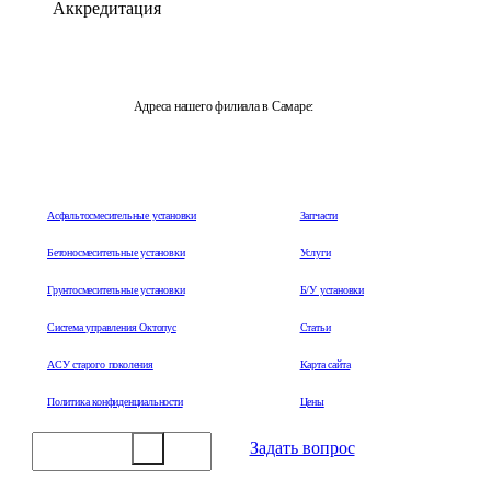
Аккредитация
Адреса нашего филиала в Самаре:
443044, Самарская область, г.Самара, ул. Металлургическая,
д. 51
Асфальтосмесительные установки
Запчасти
Бетоносмесительные установки
Услуги
Грунтосмесительные установки
Б/У установки
Система управления Октопус
Статьи
АСУ старого поколения
Карта сайта
Политика конфиденциальности
Цены
Задать вопрос