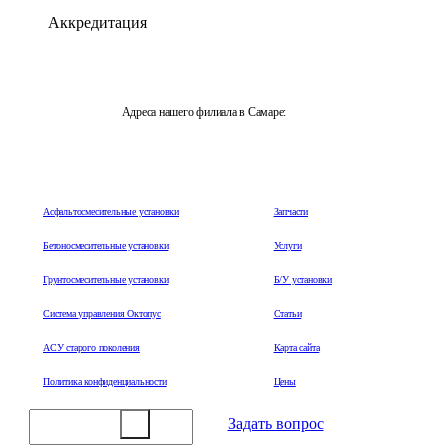
Аккредитация
Адреса нашего филиала в Самаре:
443044, Самарская область, г.Самара, ул. Металлургическая,
д. 51
Асфальтосмесительные установки
Запчасти
Бетоносмесительные установки
Услуги
Грунтосмесительные установки
Б/У установки
Система управления Октопус
Статьи
АСУ старого поколения
Карта сайта
Политика конфиденциальности
Цены
Задать вопрос