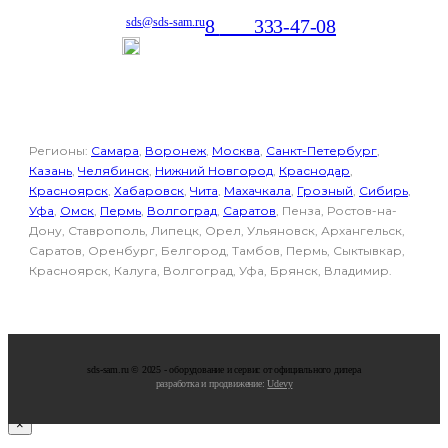
8
800
333-47-08
sds@sds-sam.ru
Отдел продаж
Регионы:
Самара
,
Воронеж
,
Москва
,
Санкт-Петербург
,
Казань
,
Челябинск
,
Нижний Новгород
,
Краснодар
,
Красноярск
,
Хабаровск
,
Чита
,
Махачкала
,
Грозный
,
Сибирь
,
Уфа
,
Омск
,
Пермь
,
Волгоград
,
Саратов
, Пенза, Ростов-на-
Дону, Ставрополь, Липецк, Орел, Ульяновск, Архангельск,
Саратов, Оренбург, Белгород, Тамбов, Пермь, Сыктывкар,
Красноярск, Калуга, Волгоград, Уфа, Брянск, Владимир.
sds-sam.ru © 2025 - oбopудoвaниe и cepвиc oт oфициaльнoгo дилepa
разработка и продвижение:
Udevy
×