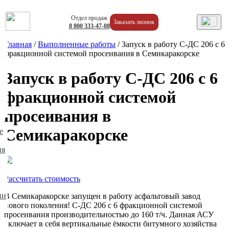
Отдел продаж
Заказать звонок
8
800
333-47-08
Главная
/
Выполненные работы
/
Запуск в работу С-ДС 206 с 6
фракционной системой просеивания в Семикаракорске
Запуск в работу С-ДС 206 с 6
фракционной системой
просеивания в
Семикаракорске
е
ия
Рассчитать стоимость
ии
В Семикаракорске запущен в работу асфальтовый завод
нового поколения! С-ДС 206 с 6 фракционной системой
просеивания производительностью до 160 т/ч. Данная АСУ
включает в себя вертикальные ёмкости битумного хозяйства