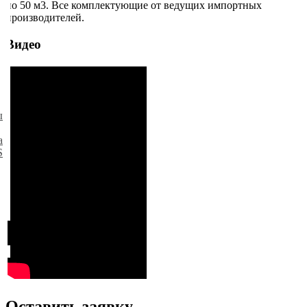
по 50 м3. Все комплектующие от ведущих импортных
производителей.
Видео
ы
а
S
Оставить заявку