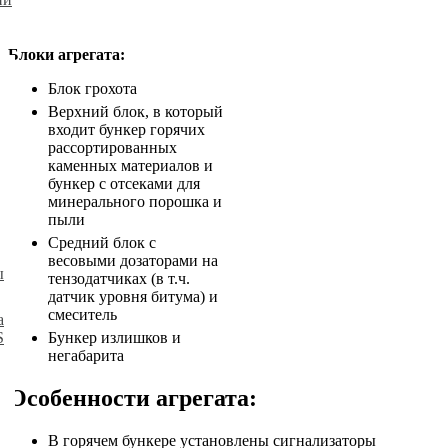
Блоки агрегата:
Блок грохота
Верхний блок, в который
входит бункер горячих
рассортированных
каменных материалов и
бункер с отсеками для
минерального порошка и
пыли
Средний блок с
весовыми дозаторами на
ы
тензодатчиках (в т.ч.
датчик уровня битума) и
смеситель
а
Бункер излишков и
S
негабарита
Особенности агрегата:
В горячем бункере установлены сигнализаторы