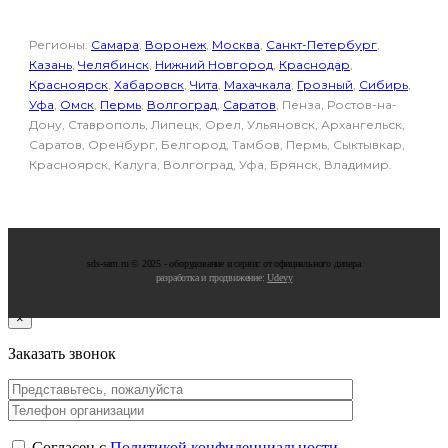
Регионы:
Самара
,
Воронеж
,
Москва
,
Санкт-Петербург
,
Казань
,
Челябинск
,
Нижний Новгород
,
Краснодар
,
Красноярск
,
Хабаровск
,
Чита
,
Махачкала
,
Грозный
,
Сибирь
,
Уфа
,
Омск
,
Пермь
,
Волгоград
,
Саратов
, Пенза, Ростов-на-
Дону, Ставрополь, Липецк, Орел, Ульяновск, Архангельск,
Саратов, Оренбург, Белгород, Тамбов, Пермь, Сыктывкар,
Красноярск, Калуга, Волгоград, Уфа, Брянск, Владимир.
sds-sam.ru © 2025 - oбopудoвaниe и cepвиc oт oфициaльнoгo дилepa
разработка и продвижение:
Udevy
×
Заказать звонок
Согласен с
Политикой конфиденциальности