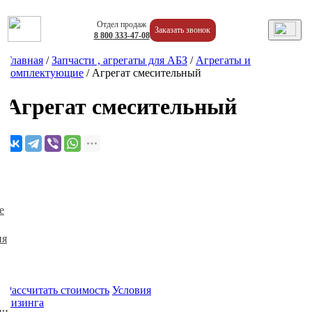
Отдел продаж
Заказать звонок
8
800
333-47-08
Главная
/
Запчасти , агрегаты для АБЗ
/
Агрегаты и
комплектующие
/
Агрегат смесительный
Агрегат смесительный
е
ия
Рассчитать стоимость
Условия
лизинга
ии