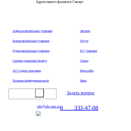
Адреса нашего филиала в Самаре:
443044, Самарская область, г.Самара, ул. Металлургическая,
д. 51
Асфальтосмесительные установки
Запчасти
Бетоносмесительные установки
Услуги
Грунтосмесительные установки
Б/У установки
Система управления Октопус
Статьи
АСУ старого поколения
Карта сайта
Политика конфиденциальности
Цены
Задать вопрос
8
800
333-47-08
sds@sds-sam.ru
Отдел продаж