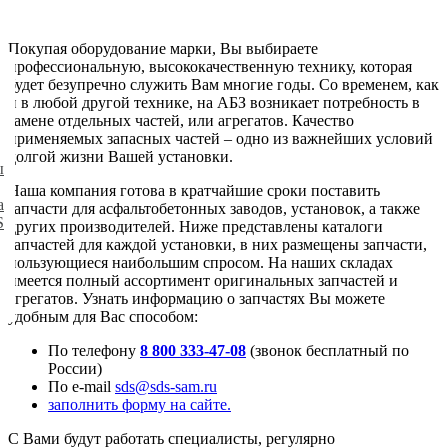
Покупая оборудование марки, Вы выбираете
профессиональную, высококачественную технику, которая
будет безупречно служить Вам многие годы. Со временем, как
и в любой другой технике, на АБЗ возникает потребность в
замене отдельных частей, или агрегатов. Качество
применяемых запасных частей – одно из важнейших условий
долгой жизни Вашей установки.
ы
Наша компания готова в кратчайшие сроки поставить
а
запчасти для асфальтобетонных заводов, установок, а также
S
других производителей. Ниже представлены каталоги
запчастей для каждой установки, в них размещены запчасти,
пользующиеся наибольшим спросом. На наших складах
имеется полный ассортимент оригинальных запчастей и
агрегатов. Узнать информацию о запчастях Вы можете
удобным для Вас способом:
По телефону
8 800 333-47-08
(звонок бесплатный по
России)
По e-mail
sds@sds-sam.ru
заполнить форму на сайте.
С Вами будут работать специалисты, регулярно