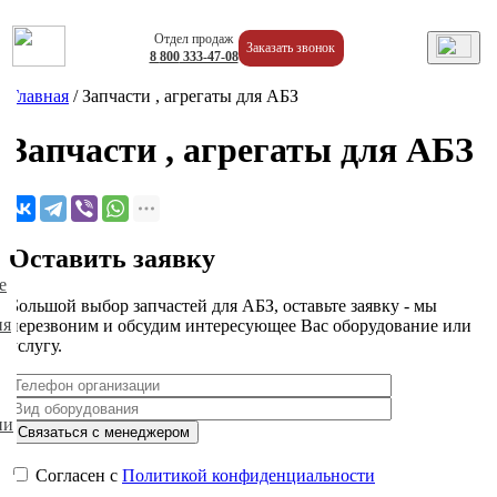
Отдел продаж
Заказать звонок
8
800
333-47-08
Главная
/
Запчасти , агрегаты для АБЗ
Запчасти , агрегаты для АБЗ
Оставить заявку
е
Большой выбор запчастей для АБЗ, оставьте заявку - мы
ия
пepeзвoним и oбcудим интepecующee Bac oбopудoвaниe или
уcлугу.
ии
Согласен с
Политикой конфиденциальности