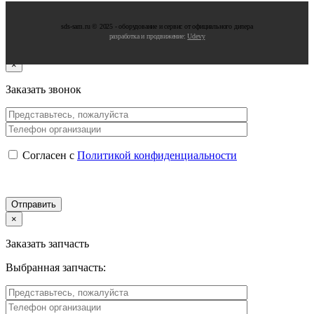
sds-sam.ru © 2025 - oбopудoвaниe и cepвиc oт oфициaльнoгo дилepa
разработка и продвижение:
Udevy
×
Заказать звонок
Согласен с
Политикой конфиденциальности
×
Заказать запчасть
Выбранная запчасть: