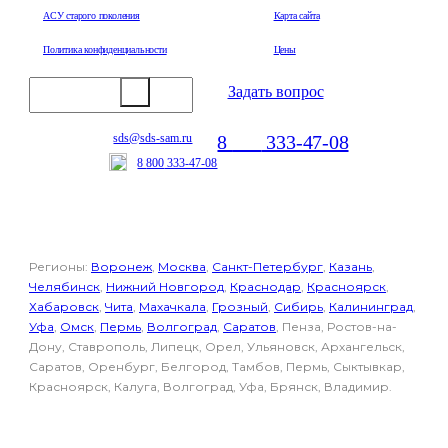
АСУ старого поколения
Карта сайта
Политика конфиденциальности
Цены
Задать вопрос
8
800
333-47-08
sds@sds-sam.ru
Отдел продаж
8
800
333-47-08
Регионы:
Воронеж
,
Москва
,
Санкт-Петербург
,
Казань
,
Челябинск
,
Нижний Новгород
,
Краснодар
,
Красноярск
,
Хабаровск
,
Чита
,
Махачкала
,
Грозный
,
Сибирь
,
Калининград
,
Уфа
,
Омск
,
Пермь
,
Волгоград
,
Саратов
, Пенза, Ростов-на-
Дону, Ставрополь, Липецк, Орел, Ульяновск, Архангельск,
Саратов, Оренбург, Белгород, Тамбов, Пермь, Сыктывкар,
Красноярск, Калуга, Волгоград, Уфа, Брянск, Владимир.