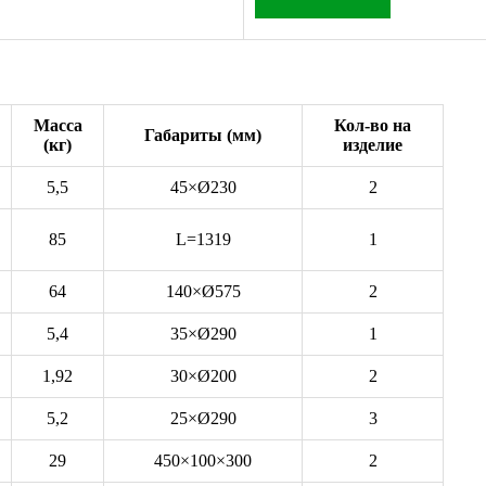
Масса
Кол-во на
Габариты (мм)
(кг)
изделие
5,5
45×Ø230
2
85
L=1319
1
64
140×Ø575
2
5,4
35×Ø290
1
1,92
30×Ø200
2
5,2
25×Ø290
3
29
450×100×300
2