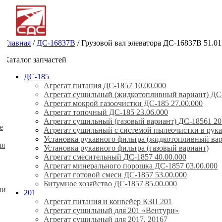
Главная
/
ДС-16837В
/
Грузовой вал элеватора ДС-16837В 51.01
Каталог запчастей
ДС-185
Агрегат питания ДС-1857 10.00.000
Агрегат сушильный (жидкотопливный вариант) ДС-
Агрегат мокрой газоочистки ДС-185 27.00.000
Агрегат топочный ДС-185 23.06.000
Агрегат сушильный (газовый вариант) ДС-18561 20
е
Агрегат сушильный с системой пылеочистки в рука
Установка рукавного фильтра (жидкотопливный вар
ия
Установка рукавного фильтра (газовый вариант)
Агрегат смесительный ДС-1857 40.00.000
Агрегат минерального порошка ДС-1857 03.00.000
Агрегат готовой смеси ДС-1857 53.00.000
Битумное хозяйство ДС-1857 85.00.000
ии
201
Агрегат питания и конвейер КЗП 201
Агрегат сушильный для 201 «Вентури»
Агрегат сушильный для 2017, 20167