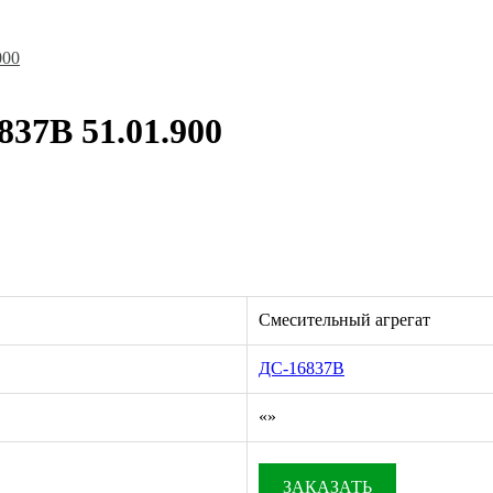
000
837В 51.01.900
Смесительный агрегат
ДС-16837В
«
»
ЗАКАЗАТЬ