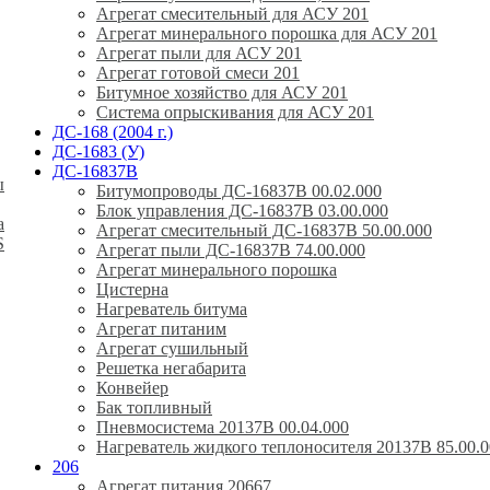
Агрегат смесительный для АСУ 201
Агрегат минерального порошка для АСУ 201
Агрегат пыли для АСУ 201
Агрегат готовой смеси 201
Битумное хозяйство для АСУ 201
Система опрыскивания для АСУ 201
ДС-168 (2004 г.)
ДС-1683 (У)
ДС-16837В
ы
Битумопроводы ДС-16837В 00.02.000
Блок управления ДС-16837В 03.00.000
а
Агрегат смесительный ДС-16837В 50.00.000
S
Агрегат пыли ДС-16837В 74.00.000
Агрегат минерального порошка
Цистерна
Нагреватель битума
Агрегат питаним
Агрегат сушильный
Решетка негабарита
Конвейер
Бак топливный
Пневмосистема 20137В 00.04.000
Нагреватель жидкого теплоносителя 20137В 85.00.0
206
Агрегат питания 20667