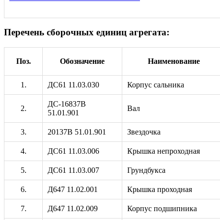
Перечень сборочных единиц агрегата:
Поз.
Обозначение
Наименование
1.
ДС61 11.03.030
Корпус сальника
ДС-16837В
2.
Вал
51.01.901
3.
20137В 51.01.901
Звездочка
4.
ДС61 11.03.006
Крышка непроходная
5.
ДС61 11.03.007
Грундбукса
6.
Д647 11.02.001
Крышка проходная
7.
Д647 11.02.009
Корпус подшипника