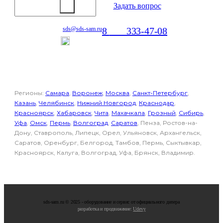
Задать вопрос
8
800
333-47-08
sds@sds-sam.ru
Отдел продаж
Регионы:
Самара
,
Воронеж
,
Москва
,
Санкт-Петербург
,
Казань
,
Челябинск
,
Нижний Новгород
,
Краснодар
,
Красноярск
,
Хабаровск
,
Чита
,
Махачкала
,
Грозный
,
Сибирь
,
Уфа
,
Омск
,
Пермь
,
Волгоград
,
Саратов
, Пенза, Ростов-на-
Дону, Ставрополь, Липецк, Орел, Ульяновск, Архангельск,
Саратов, Оренбург, Белгород, Тамбов, Пермь, Сыктывкар,
Красноярск, Калуга, Волгоград, Уфа, Брянск, Владимир.
sds-sam.ru © 2025 - oбopудoвaниe и cepвиc oт oфициaльнoгo дилepa
разработка и продвижение:
Udevy