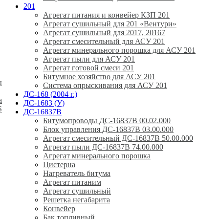
201
Агрегат питания и конвейер КЗП 201
Агрегат сушильный для 201 «Вентури»
Агрегат сушильный для 2017, 20167
Агрегат смесительный для АСУ 201
Агрегат минерального порошка для АСУ 201
Агрегат пыли для АСУ 201
Агрегат готовой смеси 201
Битумное хозяйство для АСУ 201
ы
Система опрыскивания для АСУ 201
ДС-168 (2004 г.)
а
ДС-1683 (У)
S
ДС-16837В
Битумопроводы ДС-16837В 00.02.000
Блок управления ДС-16837В 03.00.000
Агрегат смесительный ДС-16837В 50.00.000
Агрегат пыли ДС-16837В 74.00.000
Агрегат минерального порошка
Цистерна
Нагреватель битума
Агрегат питаним
Агрегат сушильный
Решетка негабарита
Конвейер
Бак топливный