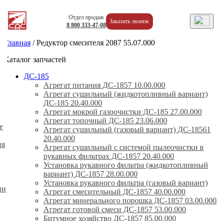
Отдел продаж
Заказать звонок
8
800
333-47-08
Главная
/
Редуктор смесителя 2087 55.07.000
Каталог запчастей
ДС-185
Агрегат питания ДС-1857 10.00.000
Агрегат сушильный (жидкотопливный вариант)
ДС-185 20.40.000
Агрегат мокрой газоочистки ДС-185 27.00.000
Агрегат топочный ДС-185 23.06.000
е
Агрегат сушильный (газовый вариант) ДС-18561
20.40.000
ия
Агрегат сушильный с системой пылеочистки в
рукавных фильтрах ДС-1857 20.40.000
Установка рукавного фильтра (жидкотопливный
вариант) ДС-1857 28.00.000
Установка рукавного фильтра (газовый вариант)
ии
Агрегат смесительный ДС-1857 40.00.000
Агрегат минерального порошка ДС-1857 03.00.000
Агрегат готовой смеси ДС-1857 53.00.000
Битумное хозяйство ДС-1857 85.00.000