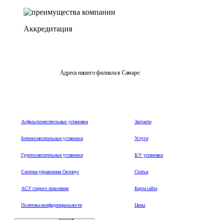
Аккредитация
Адреса нашего филиала в Самаре:
443044, Самарская область, г.Самара, ул. Металлургическая,
д. 51
Асфальтосмесительные установки
Запчасти
Бетоносмесительные установки
Услуги
Грунтосмесительные установки
Б/У установки
Система управления Октопус
Статьи
АСУ старого поколения
Карта сайта
Политика конфиденциальности
Цены